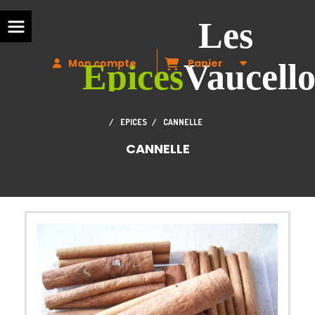
Les
Mon compte
Panier
Epices
Vaucello
EPICES
CANNELLE
CANNELLE