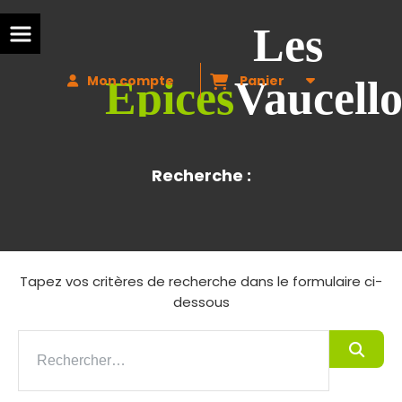
Les
Mon compte
Panier
Epices
Vaucello
Recherche :
Tapez vos critères de recherche dans le formulaire ci-
dessous